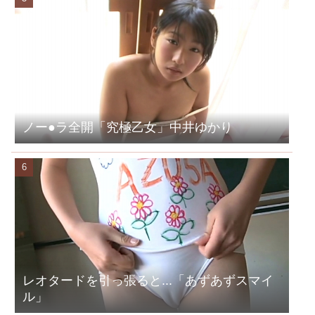
ノー●ラ全開「究極乙女」中井ゆかり
レオタードを引っ張ると...「あずあずスマイ
ル」