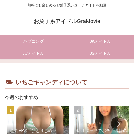
無料でも楽しめるお菓子系ジュニアアイドル動画
お菓子系アイドルGraMovie
ハプニング
JKアイドル
JCアイドル
JSアイドル
いちごキャンディについて
今週のおすすめ
色気MAX「ひとりじめ
レオタードでポチ「純情のエ