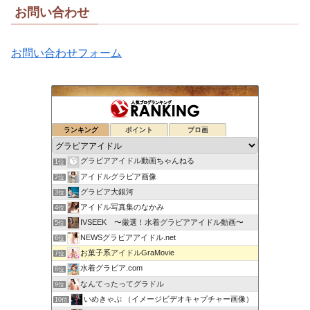
お問い合わせ
お問い合わせフォーム
ランキング
ポイント
ブロ画
グラビアアイドル動画ちゃんねる
1位
アイドルグラビア画像
2位
グラビア大銀河
3位
アイドル写真集のなかみ
4位
IVSEEK 〜厳選！水着グラビアアイドル動画〜
5位
NEWSグラビアアイドル.net
6位
お菓子系アイドルGraMovie
7位
水着グラビア.com
8位
なんてったってグラドル
9位
いめきゃぷ （イメージビデオキャプチャー画像）
10位