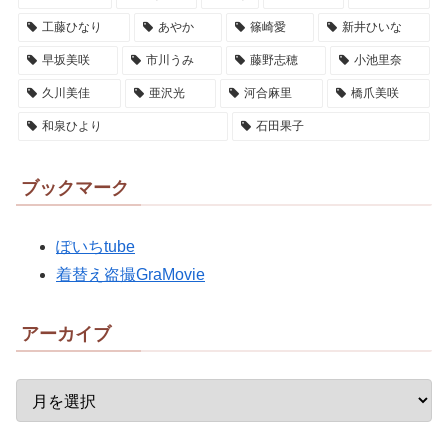
工藤ひなり
あやか
篠崎愛
新井ひいな
早坂美咲
市川うみ
藤野志穂
小池里奈
久川美佳
亜沢光
河合麻里
橋爪美咲
和泉ひより
石田果子
ブックマーク
ぽいちtube
着替え盗撮GraMovie
アーカイブ