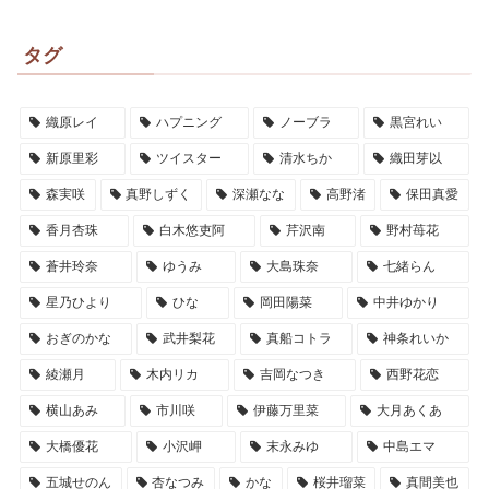
タグ
織原レイ
ハプニング
ノーブラ
黒宮れい
新原里彩
ツイスター
清水ちか
織田芽以
森実咲
真野しずく
深瀬なな
高野渚
保田真愛
香月杏珠
白木悠吏阿
芹沢南
野村苺花
蒼井玲奈
ゆうみ
大島珠奈
七緒らん
星乃ひより
ひな
岡田陽菜
中井ゆかり
おぎのかな
武井梨花
真船コトラ
神条れいか
綾瀬月
木内リカ
吉岡なつき
西野花恋
横山あみ
市川咲
伊藤万里菜
大月あくあ
大橋優花
小沢岬
末永みゆ
中島エマ
五城せのん
杏なつみ
かな
桜井瑠菜
真間美也