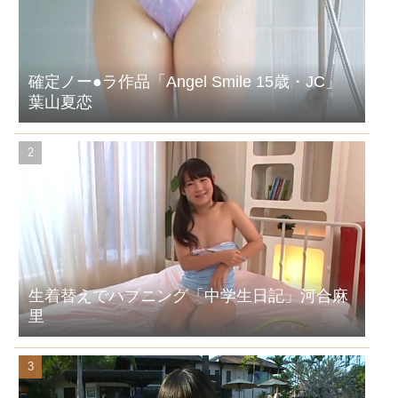
確定ノー●ラ作品「Angel Smile 15歳・JC」
葉山夏恋
生着替えでハプニング「中学生日記」河合麻
里