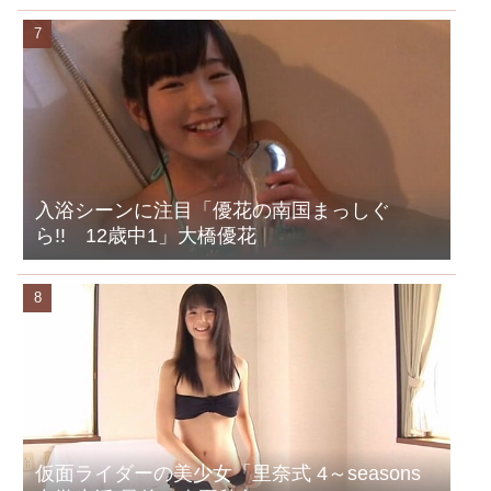
入浴シーンに注目「優花の南国まっしぐ
ら!! 12歳中1」大橋優花
仮面ライダーの美少女「里奈式 4～seasons