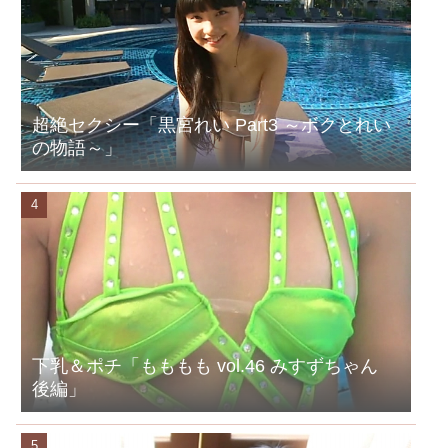
超絶セクシー「黒宮れい Part3 ～ボクとれい
の物語～」
下乳＆ポチ「もももも vol.46 みすずちゃん
後編」