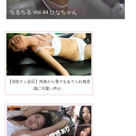
ちるちる Vol.44 ひなちゃん
【演技ナシ反応】拘束から電マをあてられ無意
識に可愛い声が...